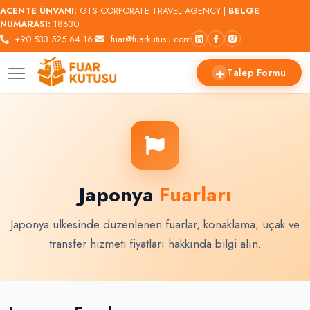
ACENTE ÜNVANI:
GTS CORPORATE TRAVEL AGENCY |
BELGE
NUMARASI:
18630
+90 533 525 64 16
•
fuar@fuarkutusu.com
Talep Formu
Japonya
Fuarları
Japonya ülkesinde düzenlenen fuarlar, konaklama, uçak ve
transfer hizmeti fiyatları hakkında bilgi alın.