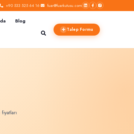
+90 533 525 64 16
•
fuar@fuarkutusu.com
zda
Blog
Talep Formu
fiyatları