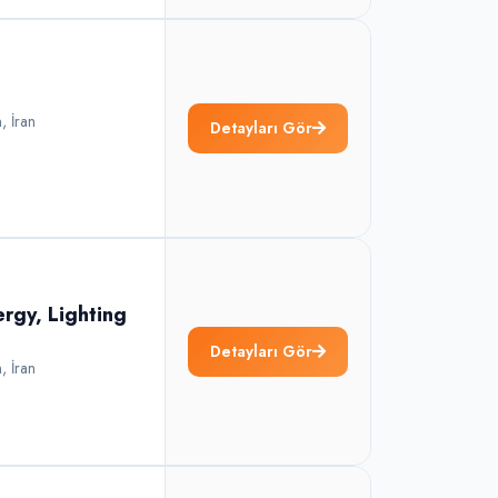
n
,
İran
Detayları Gör
ergy, Lighting
Detayları Gör
n
,
İran