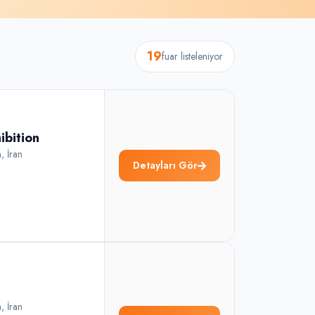
19
fuar listeleniyor
ibition
n
,
İran
Detayları Gör
n
,
İran