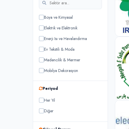
Boya ve Kimyasal
Elektrik ve Elektronik
Enerji Isı ve Havalandırma
Ev Tekstili & Moda
Madencilik & Mermer
Mobilya Dekorasyon
Otomotiv ve Yan Sanayii
Periyod
Tarım & Hayvancılık
Her Yıl
Yapı ve Çevre Teknolojileri
Diğer