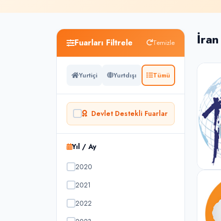
İran
Fuarları Filtrele
Temizle
Yurtiçi
Yurtdışı
Tümü
Devlet Destekli Fuarlar
Yıl / Ay
2020
2021
2022