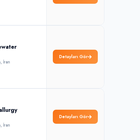
ewater
Detayları Gör
n
,
İran
allurgy
Detayları Gör
n
,
İran