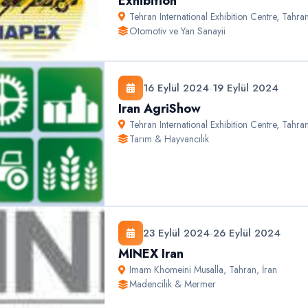
Exhibition
Tehran International Exhibition Centre
,
Tahra
Otomotiv ve Yan Sanayii
16 Eylül 2024
-
19 Eylül 2024
Iran AgriShow
Tehran International Exhibition Centre
,
Tahra
Tarım & Hayvancılık
23 Eylül 2024
-
26 Eylül 2024
MINEX Iran
Imam Khomeini Musalla
,
Tahran
,
İran
Madencilik & Mermer