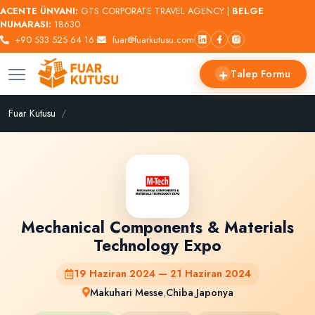
ACENTE ÜNVANI:
GTS CORPORATE TRAVEL AGENCY |
BELGE
NUMARASI:
18630
+90 533 525 64 16
•
fuar@fuarkutusu.com
Talep Formu
Fuar Kutusu
Mechanical Components & Materials
Technology Expo
19 Haziran 2024 — 21 Haziran 2024
Makuhari Messe
,
Chiba
,
Japonya