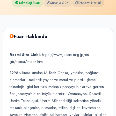
Teknoloji Fuarı
Süre: 3 Gün
Dönem: Her Yıl
Fuar Hakkında
Resmi Site Linki:
https://www.japan-mfg.jp/en-
gb/about/mtech.html
1998 yılında kurulan M-Tech Osaka, yataklar, bağlantı
elemanları, mekanik yaylar ve metal ve plastik işleme
teknolojisi gibi her türlü mekanik parçayı bir araya getiren
Batı Japonya'nın en büyük fuarıdır. Otomasyon, Robotik,
Üretim Teknolojisi, Üretim Mühendisliği sektörüne yönelik
mekanik bileşenler, rulmanlar, miller, dişliler, kavramalar,
kayışlar, zincirler, doğrusal hareket, yaylar, kulplar, akışkan