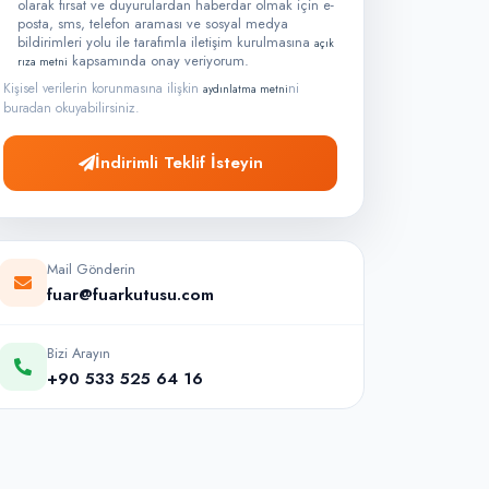
olarak fırsat ve duyurulardan haberdar olmak için e-
posta, sms, telefon araması ve sosyal medya
bildirimleri yolu ile tarafımla iletişim kurulmasına
açık
kapsamında onay veriyorum.
rıza metni
Kişisel verilerin korunmasına ilişkin
ni
aydınlatma metni
buradan okuyabilirsiniz.
İndirimli Teklif İsteyin
Mail Gönderin
fuar@fuarkutusu.com
Bizi Arayın
+90 533 525 64 16