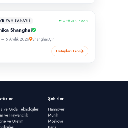
E YAN SANAYII
POPÜLER FUAR
ika Shanghai
6 — 5 Aralık 2026
Shanghai
,
Çin
Detayları Gör
ktörler
Şehirler
a ve Gıda Teknolojileri
Hannover
ım ve Hayvancılık
Münih
ine ve Üretim
Moskova
nolojileri
Paris