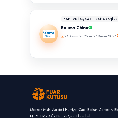
YAPI VE İNŞAAT TEKNOLOJILE
Bauma China
24 Kasım 2026 — 27 Kasım 2026
Merkez Mah. Abide-i Hürriyet Cad. Bolkan Center A Bl
No:211/67 Ofis No:36 Şişli / İstanbul