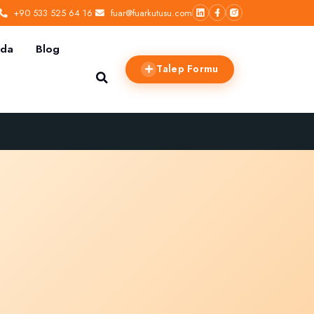
+90 533 525 64 16
•
fuar@fuarkutusu.com
zda
Blog
Talep Formu