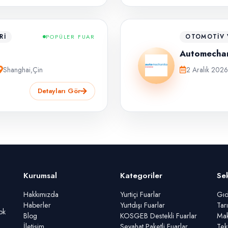
RI
OTOMOTIV V
POPÜLER FUAR
Automechan
Shanghai
,
Çin
2 Aralık 202
Detayları Gör
Kurumsal
Kategoriler
Se
Hakkımızda
Yurtiçi Fuarlar
Gıd
Haberler
Yurtdışı Fuarlar
Tar
ok
Blog
KOSGEB Destekli Fuarlar
Mak
İletişim
Seyahat Paketli Fuarlar
Tek