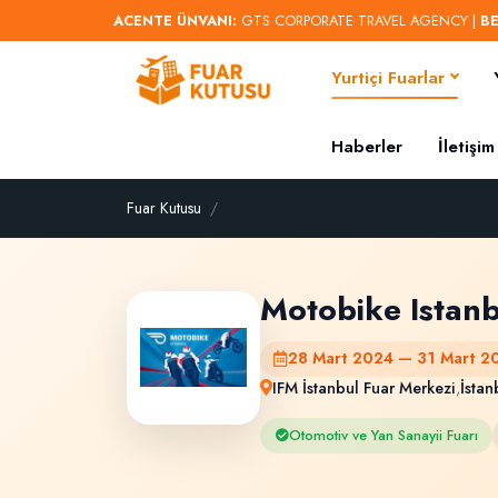
ACENTE ÜNVANI:
GTS CORPORATE TRAVEL AGENCY |
B
Yurtiçi Fuarlar
Haberler
İletişim
Fuar Kutusu
Motobike Istanb
28 Mart 2024 — 31 Mart 2
IFM İstanbul Fuar Merkezi
,
İstan
Otomotiv ve Yan Sanayii Fuarı