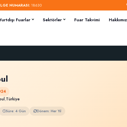
ELGE NUMARASI:
18630
Yurtdışı Fuarlar
Sektörler
Fuar Takvimi
Hakkımı
ul
024
bul
,
Türkiye
Süre: 4 Gün
Dönem: Her Yıl