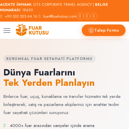
ACENTE ÜNVANI:
GTS CORPORATE TRAVEL AGENCY |
BELGE
NUMARASI:
18630
+90 533 525 64 16
•
fuar@fuarkutusu.com
Talep Formu
KURUMSAL FUAR SEYAHATI PLATFORMU
Dünya Fuarlarını
Tek Yerden Planlayın
Binlerce fuar, uçuş, konaklama ve transfer hizmetini tek yerde
birleştirerek; satış ve pazarlama ekipleriniz için anahtar teslim
fuar seyahati çözümleri sunuyoruz.
4000+ fuar arasından saniyeler içinde arama