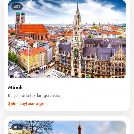
#01
Münih
Bu şehirdeki fuarları görüntüle
Şehir sayfasına git
#02