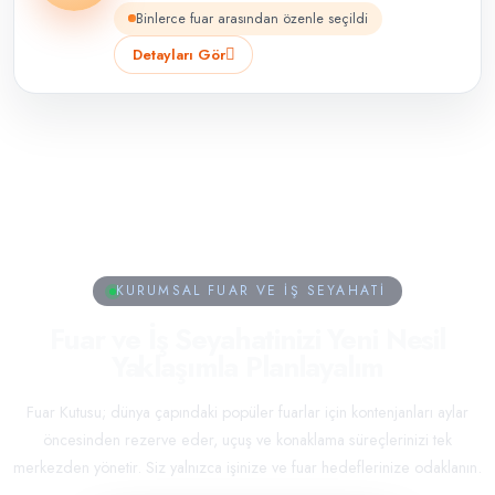
Binlerce fuar arasından özenle seçildi
Detayları Gör
KURUMSAL FUAR VE İŞ SEYAHATI
Fuar ve İş Seyahatinizi
Yeni Nesil
Yaklaşımla Planlayalım
Fuar Kutusu; dünya çapındaki popüler fuarlar için kontenjanları aylar
öncesinden rezerve eder, uçuş ve konaklama süreçlerinizi tek
merkezden yönetir. Siz yalnızca işinize ve fuar hedeflerinize odaklanın.