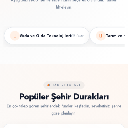
filtreleyin.
Gıda ve Gıda Teknolojileri
Tarım ve Ha
07 Fuar
FUAR ROTALARI
Popüler Şehir Durakları
En çok talep gören şehirlerdeki fuarları keşfedin, seyahatinizi şehre
göre planlayın.