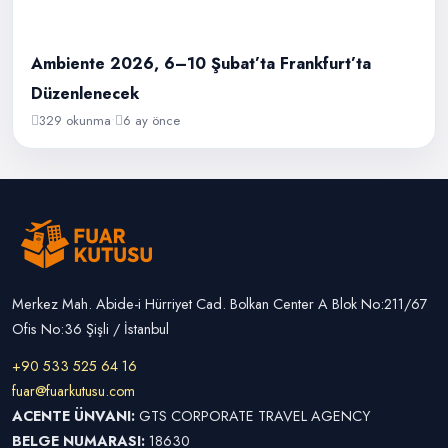
Ambiente 2026, 6–10 Şubat’ta Frankfurt’ta
Düzenlenecek
329 okunma
•
6 ay önce
Merkez Mah. Abide-i Hürriyet Cad. Bolkan Center A Blok No:211/67
Ofis No:36 Şişli / İstanbul
+90 533 525 64 16
fuar@fuarkutusu.com
ACENTE ÜNVANI:
GTS CORPORATE TRAVEL AGENCY
BELGE NUMARASI:
18630