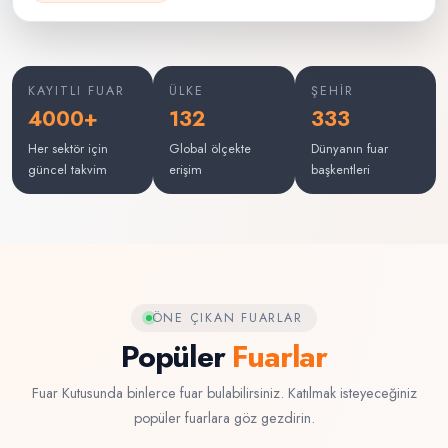
KAYITLI FUAR
ÜLKE
ŞEHIR
4000+
132
333
Her sektör için
Global ölçekte
Dünyanın fuar
güncel takvim
erişim
başkentleri
ÖNE ÇIKAN FUARLAR
Popüler
Fuarlar
Fuar Kutusunda binlerce fuar bulabilirsiniz. Katılmak isteyeceğiniz
popüler fuarlara göz gezdirin.