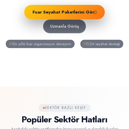
Fuar Seyahat Paketlerini Gör
Uzmanla Görüş
10+ yıllık fuar organizasyon deneyimi
7/24 seyahat desteği
SEKTÖR BAZLI KEŞIF
Popüler Sektör Hatları
Aşağıdaki sektör şeritlerinden birini seçerek o alandaki fuarları